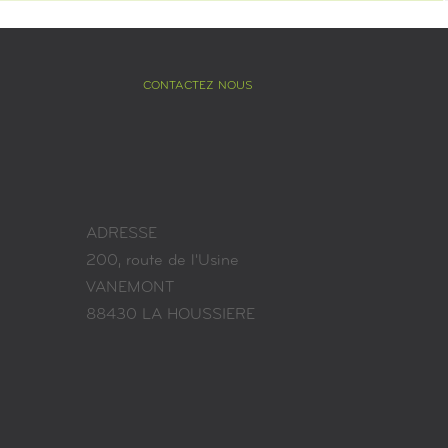
CONTACTEZ NOUS
ADRESSE
200, route de l'Usine
VANEMONT
88430 LA HOUSSIERE