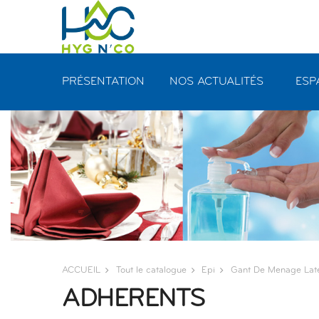
Panneau de gestion des cookies
PRÉSENTATION
NOS ACTUALITÉS
ESP
ACCUEIL
Tout le catalogue
Epi
Gant De Menage Late
ADHERENTS