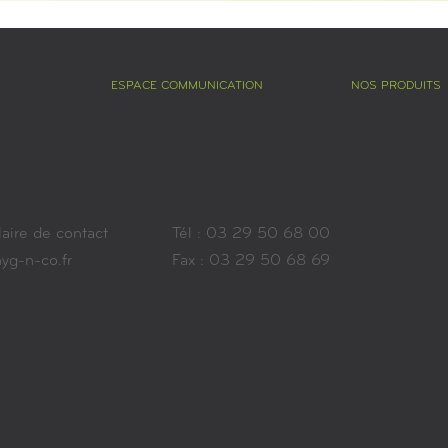
ESPACE COMMUNICATION
NOS PRODUITS
aire de contact
Tél : 03 29 50 68 00
yg-n-co.fr
Fax : 03 29 50 68 69