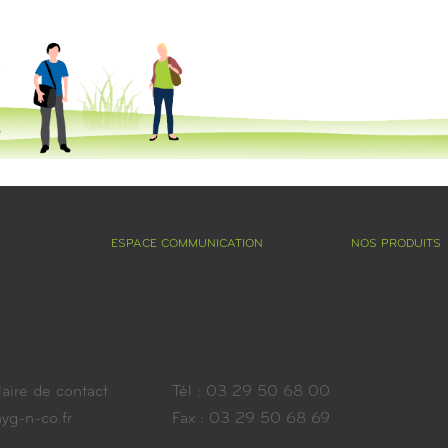
ESPACE COMMUNICATION
NOS PRODUITS
aire de contact
Tél : 03 29 50 68 00
yg-n-co.fr
Fax : 03 29 50 68 69