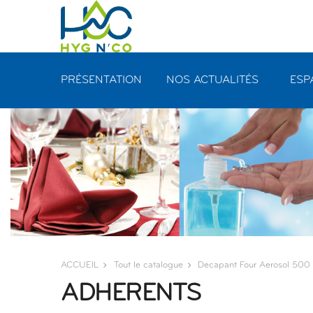
Panneau de gestion des cookies
PRÉSENTATION
NOS ACTUALITÉS
ESP
ACCUEIL
Tout le catalogue
Decapant Four Aerosol 500
ADHERENTS